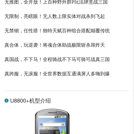
无推图，全开放！上百种野外群P玩法肆意战三国
无限制，亮瞎眼！无人数上限实体对战杀到飞起
无禁锢，任性搭！独特天赋百种组合搭配颠覆传统
真合体，玩逆袭！将魂合体助战极限斩杀屌炸天
真国战，不下马！全程骑战不下马可骑可战真三国
真跨服，无滚服！全世界数据互通满屏人多嗨到爆
U8800+机型介绍