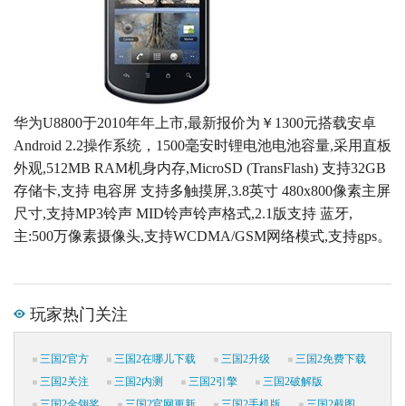
华为U8800于2010年年上市,最新报价为￥1300元搭载安卓
Android 2.2操作系统，1500毫安时锂电池电池容量,采用直板
外观,512MB RAM机身内存,MicroSD (TransFlash) 支持32GB
存储卡,支持 电容屏 支持多触摸屏,3.8英寸 480x800像素主屏
尺寸,支持MP3铃声 MID铃声铃声格式,2.1版支持 蓝牙,
主:500万像素摄像头,支持WCDMA/GSM网络模式,支持gps。
玩家热门关注
三国2官方
三国2在哪儿下载
三国2升级
三国2免费下载
三国2关注
三国2内测
三国2引擎
三国2破解版
三国2金翎奖
三国2官网更新
三国2手机版
三国2截图