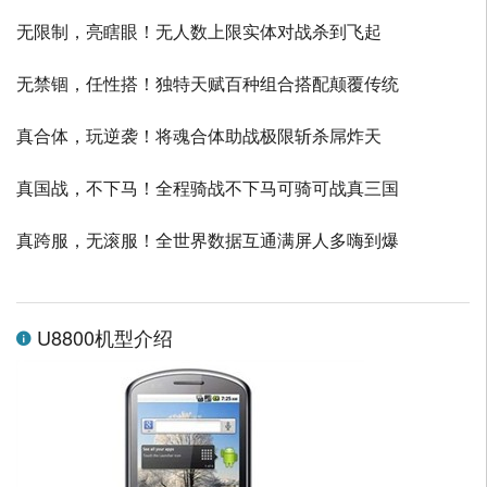
无限制，亮瞎眼！无人数上限实体对战杀到飞起
无禁锢，任性搭！独特天赋百种组合搭配颠覆传统
真合体，玩逆袭！将魂合体助战极限斩杀屌炸天
真国战，不下马！全程骑战不下马可骑可战真三国
真跨服，无滚服！全世界数据互通满屏人多嗨到爆
U8800机型介绍