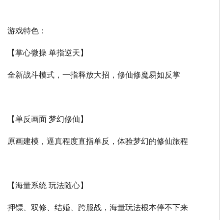
游戏特色：
【掌心微操 单指逆天】
全新战斗模式，一指释放大招，修仙修魔易如反掌
【单反画面 梦幻修仙】
原画建模，逼真程度直指单反，体验梦幻的修仙旅程
【海量系统 玩法随心】
押镖、双修、结婚、跨服战，海量玩法根本停不下来