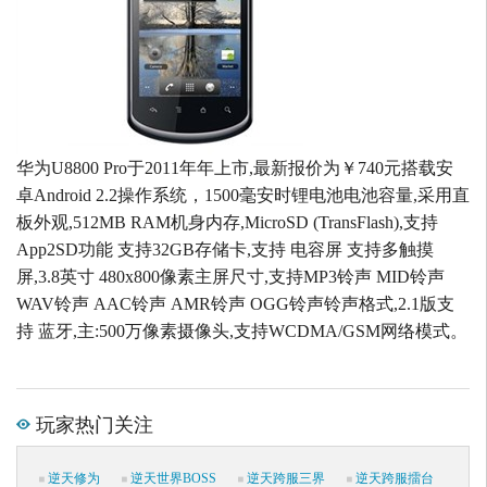
华为U8800 Pro于2011年年上市,最新报价为￥740元搭载安
卓Android 2.2操作系统，1500毫安时锂电池电池容量,采用直
板外观,512MB RAM机身内存,MicroSD (TransFlash),支持
App2SD功能 支持32GB存储卡,支持 电容屏 支持多触摸
屏,3.8英寸 480x800像素主屏尺寸,支持MP3铃声 MID铃声
WAV铃声 AAC铃声 AMR铃声 OGG铃声铃声格式,2.1版支
持 蓝牙,主:500万像素摄像头,支持WCDMA/GSM网络模式。
玩家热门关注
逆天修为
逆天世界BOSS
逆天跨服三界
逆天跨服擂台