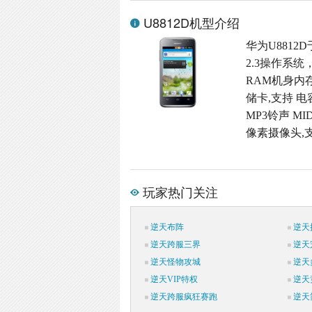
U8812D机型介绍
华为U8812D
2.3操作系统
RAM机身内存,M
储卡,支持 电
MP3铃声 MI
像素摄像头,支
玩家热门关注
逆天布阵
逆天
逆天跨服三界
逆天
逆天怪物攻城
逆天
逆天VIP特权
逆天
逆天跨服疯狂赛跑
逆天