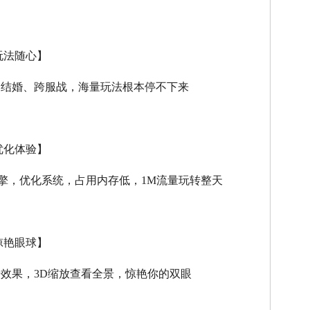
玩法随心】
、结婚、跨服战，海量玩法根本停不下来
优化体验】
擎，优化系统，占用内存低，
1M
流量玩转整天
惊艳眼球】
击效果，
3D
缩放查看全景，惊艳你的双眼