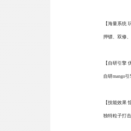
【海量系统 
押镖、双修
【自研引擎 
自研
mango
引
【技能效果 
独特粒子打