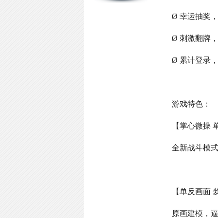
Ø 幸运抽奖
Ø 刺激翻牌
Ø 累计登录
游戏特色：
【掌心微操 
全新战斗模
【单反画面 
原画建模，