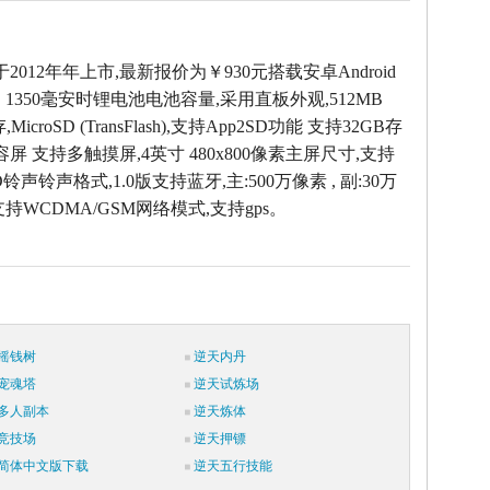
于2012年年上市,最新报价为￥930元搭载安卓Android
，1350毫安时锂电池电池容量,采用直板外观,512MB
icroSD (TransFlash),支持App2SD功能 支持32GB存
容屏 支持多触摸屏,4英寸 480x800像素主屏尺寸,支持
D铃声铃声格式,1.0版支持蓝牙,主:500万像素 , 副:30万
持WCDMA/GSM网络模式,支持gps。
摇钱树
逆天内丹
宠魂塔
逆天试炼场
多人副本
逆天炼体
竞技场
逆天押镖
简体中文版下载
逆天五行技能