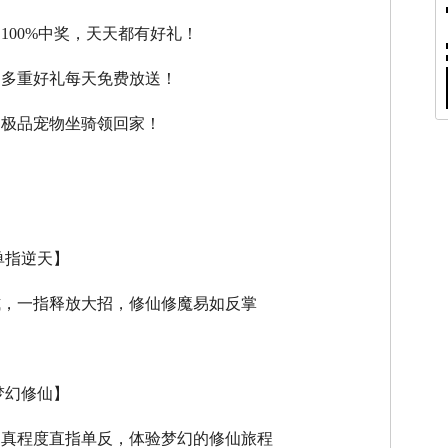
，100%中奖，天天都有好礼！
，多重好礼每天免费放送！
，极品宠物坐骑领回家！
单指逆天】
式，一指释放大招，修仙修魔易如反掌
梦幻修仙】
逼真程度直指单反，体验梦幻的修仙旅程