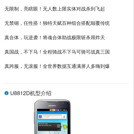
无限制，亮瞎眼！无人数上限实体对战杀到飞起
无禁锢，任性搭！独特天赋百种组合搭配颠覆传统
真合体，玩逆袭！将魂合体助战极限斩杀屌炸天
真国战，不下马！全程骑战不下马可骑可战真三国
真跨服，无滚服！全世界数据互通满屏人多嗨到爆
U8812D机型介绍