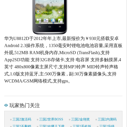
华为U8812D于2012年年上市,最新报价为￥930元搭载安卓
Android 2.3操作系统，1350毫安时锂电池电池容量,采用直板
外观,512MB RAM机身内存,MicroSD (TransFlash),支持
App2SD功能 支持32GB存储卡,支持 电容屏 支持多触摸屏,4
英寸 480x800像素主屏尺寸,支持MP3铃声 MID铃声铃声格
式,1.0版支持蓝牙,主:500万像素 , 副:30万像素摄像头,支持
WCDMA/GSM网络模式,支持gps。
玩家热门关注
三国2激活码
三国2世界BOSS
三国2金翎奖
三国2内测码
三国2不删档
三国2在哪儿下载
三国2手机版
三国2升级