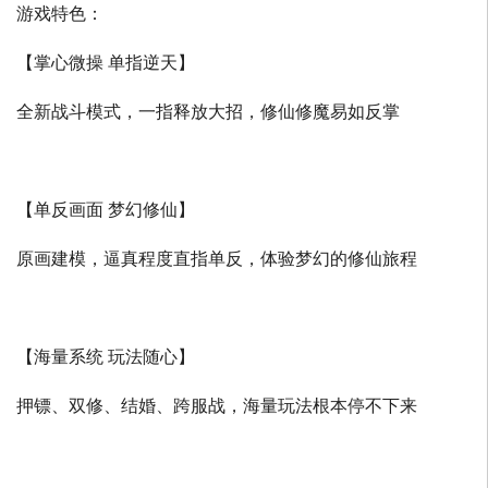
游戏特色：
【掌心微操 单指逆天】
全新战斗模式，一指释放大招，修仙修魔易如反掌
【单反画面 梦幻修仙】
原画建模，逼真程度直指单反，体验梦幻的修仙旅程
【海量系统 玩法随心】
押镖、双修、结婚、跨服战，海量玩法根本停不下来