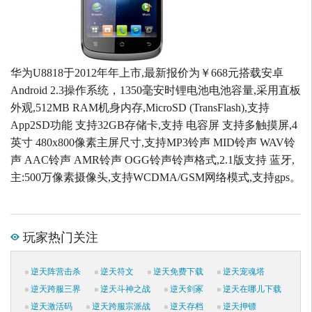
华为U8818于2012年年上市,最新报价为￥668元搭载安卓
Android 2.3操作系统，1350毫安时锂电池电池容量,采用直板
外观,512MB RAM机身内存,MicroSD (TransFlash),支持
App2SD功能 支持32GB存储卡,支持 电容屏 支持多触摸屏,4
英寸 480x800像素主屏尺寸,支持MP3铃声 MID铃声 WAV铃
声 AAC铃声 AMR铃声 OGG铃声铃声格式,2.1版支持 蓝牙,
主:500万像素摄像头,支持WCDMA/GSM网络模式,支持gps。
玩家热门关注
逆天阵营击杀
逆天符文
逆天免费下载
逆天宠魂塔
逆天跨服三界
逆天斗神之战
逆天剑冢
逆天在哪儿下载
逆天激活码
逆天跨服宗派战
逆天存档
逆天押镖