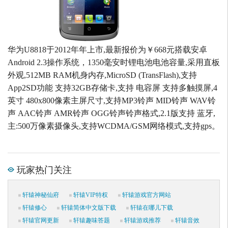
华为U8818于2012年年上市,最新报价为￥668元搭载安卓
Android 2.3操作系统，1350毫安时锂电池电池容量,采用直板
外观,512MB RAM机身内存,MicroSD (TransFlash),支持
App2SD功能 支持32GB存储卡,支持 电容屏 支持多触摸屏,4
英寸 480x800像素主屏尺寸,支持MP3铃声 MID铃声 WAV铃
声 AAC铃声 AMR铃声 OGG铃声铃声格式,2.1版支持 蓝牙,
主:500万像素摄像头,支持WCDMA/GSM网络模式,支持gps。
玩家热门关注
轩辕神秘仙府
轩辕VIP特权
轩辕游戏官方网站
轩辕修心
轩辕简体中文版下载
轩辕在哪儿下载
轩辕官网更新
轩辕趣味答题
轩辕游戏推荐
轩辕音效