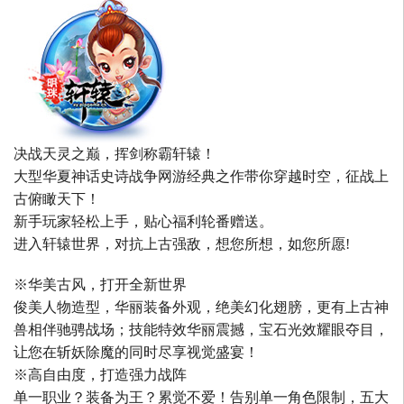
决战天灵之巅，挥剑称霸轩辕！
大型华夏神话史诗战争网游经典之作带你穿越时空，征战上
古俯瞰天下！
新手玩家轻松上手，贴心福利轮番赠送。
进入轩辕世界，对抗上古强敌，想您所想，如您所愿!
※华美古风，打开全新世界
俊美人物造型，华丽装备外观，绝美幻化翅膀，更有上古神
兽相伴驰骋战场；技能特效华丽震撼，宝石光效耀眼夺目，
让您在斩妖除魔的同时尽享视觉盛宴！
※高自由度，打造强力战阵
单一职业？装备为王？累觉不爱！告别单一角色限制，五大