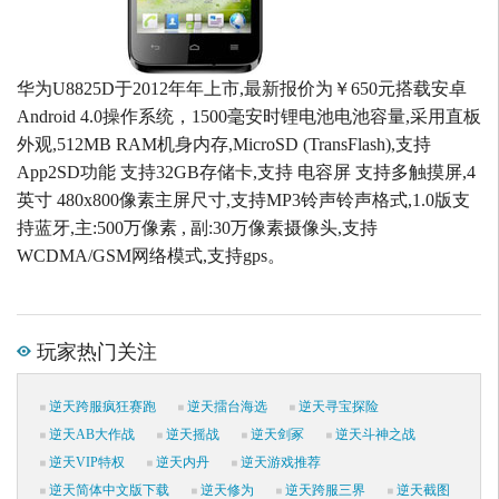
华为U8825D于2012年年上市,最新报价为￥650元搭载安卓
Android 4.0操作系统，1500毫安时锂电池电池容量,采用直板
外观,512MB RAM机身内存,MicroSD (TransFlash),支持
App2SD功能 支持32GB存储卡,支持 电容屏 支持多触摸屏,4
英寸 480x800像素主屏尺寸,支持MP3铃声铃声格式,1.0版支
持蓝牙,主:500万像素 , 副:30万像素摄像头,支持
WCDMA/GSM网络模式,支持gps。
玩家热门关注
逆天跨服疯狂赛跑
逆天擂台海选
逆天寻宝探险
逆天AB大作战
逆天摇战
逆天剑冢
逆天斗神之战
逆天VIP特权
逆天内丹
逆天游戏推荐
逆天简体中文版下载
逆天修为
逆天跨服三界
逆天截图