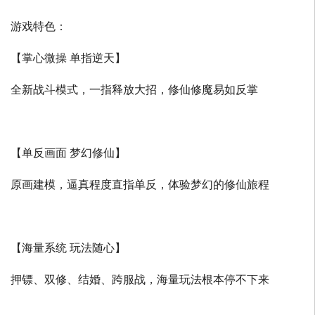
游戏特色：
【掌心微操 单指逆天】
全新战斗模式，一指释放大招，修仙修魔易如反掌
【单反画面 梦幻修仙】
原画建模，逼真程度直指单反，体验梦幻的修仙旅程
【海量系统 玩法随心】
押镖、双修、结婚、跨服战，海量玩法根本停不下来