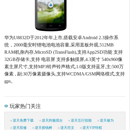
华为U8832D于2012年年上市,搭载安卓Android 2.3操作系
统，2000毫安时锂电池电池容量,采用直板外观,512MB
RAM机身内存,MicroSD (TransFlash),支持App2SD功能 支持
32GB存储卡,支持 电容屏 支持多触摸屏,4.3英寸 540x960像
素主屏尺寸,支持MP3铃声铃声格式,1.0版支持蓝牙,主:500万
像素 , 副:30万像素摄像头,支持WCDMA/GSM网络模式,支持
gps。
玩家热门关注
逆天免费下载
逆天跨服擂台
逆天五行技能
逆天修为
逆天双修
逆天摇钱树
逆天符文
逆天VIP特权