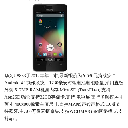
华为U8833于2012年年上市,最新报价为￥530元搭载安卓
Android 4.1操作系统，1730毫安时锂电池电池容量,采用直板
外观,512MB RAM机身内存,MicroSD (TransFlash),支持
App2SD功能 支持32GB存储卡,支持 电容屏 支持多触摸屏,4
英寸 480x800像素主屏尺寸,支持MP3铃声铃声格式,1.0版支
持蓝牙,主:500万像素摄像头,支持WCDMA/GSM网络模式,支
持gps。