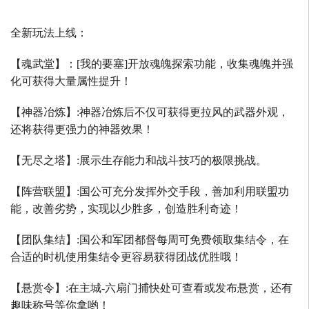
全新玩法上线：
【魂武堂】：
[
我的要塞
]
开放魂魄探索功能，收集魂魄并强
化可获得大量属性提升！
【神器冶炼】
:
神器冶炼后不仅可获得更拉风的武器外观，
还将获得更强力的神器效果！
【无尽之塔】
:
展示生存能力和战斗技巧的极限挑战。
【阵营联盟】
:
国公可充分发挥外交手段，善加利用联盟功
能，改善劣势，实现以少胜多，创造胜利奇迹！
【团队集结】
:
国公和军团都督每周可免费领取集结令，在
合适的时机使用集结令更容易获得团战优胜哦！
【悬赏令】
:
在主城
-
六扇门捕快处可查看或发布悬赏，还有
趣味称号等你拿哟！