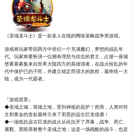
《圣域龙斗士》是一款多人在线的网络策略战争类游戏。
游戏将玩家带回西方中世纪一个充满魔幻，梦想的战乱年
代。玩家将要扮演一位拥有理想与信念的君主，占据一座城
堡要塞募集来自世界大陆四方的英雄强者，在战火纷乱的年
代中保护已的子民，并建立稳定而强大的政权，最终统一大
陆，成为一代霸者。
『游戏背景』
◆圣域之城，英雄之地，受到神祗的庇护！然而，人类对符
文和黄金的贪欲最终引来了邪恶的远古巨龙侵袭！
◆一场抵抗远古巨龙的战火从此拉开了序幕，战争、死亡、
屠戮、黑暗席卷整个圣域之地；这是一场残酷的战斗，也是