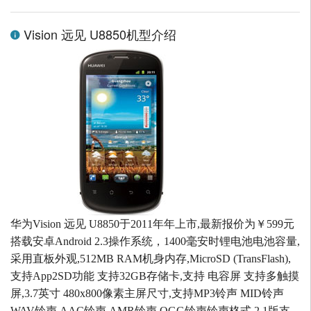
Vision 远见 U8850机型介绍
华为Vision 远见 U8850于2011年年上市,最新报价为￥599元
搭载安卓Android 2.3操作系统，1400毫安时锂电池电池容量,
采用直板外观,512MB RAM机身内存,MicroSD (TransFlash),
支持App2SD功能 支持32GB存储卡,支持 电容屏 支持多触摸
屏,3.7英寸 480x800像素主屏尺寸,支持MP3铃声 MID铃声
WAV铃声 AAC铃声 AMR铃声 OGG铃声铃声格式,2.1版支