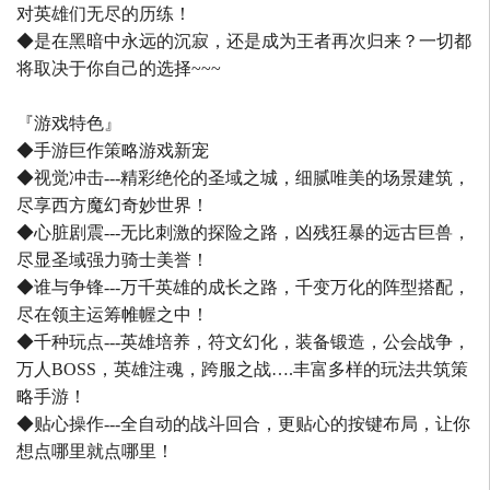
对英雄们无尽的历练！
◆是在黑暗中永远的沉寂，还是成为王者再次归来？一切都
将取决于你自己的选择~~~
『游戏特色』
◆手游巨作策略游戏新宠
◆视觉冲击---精彩绝伦的圣域之城，细腻唯美的场景建筑，
尽享西方魔幻奇妙世界！
◆心脏剧震---无比刺激的探险之路，凶残狂暴的远古巨兽，
尽显圣域强力骑士美誉！
◆谁与争锋---万千英雄的成长之路，千变万化的阵型搭配，
尽在领主运筹帷幄之中！
◆千种玩点---英雄培养，符文幻化，装备锻造，公会战争，
万人BOSS，英雄注魂，跨服之战….丰富多样的玩法共筑策
略手游！
◆贴心操作---全自动的战斗回合，更贴心的按键布局，让你
想点哪里就点哪里！