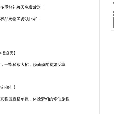
，多重好礼每天免费放送！
，极品宠物坐骑领回家！
单指逆天】
式，一指释放大招，修仙修魔易如反掌
梦幻修仙】
逼真程度直指单反，体验梦幻的修仙旅程