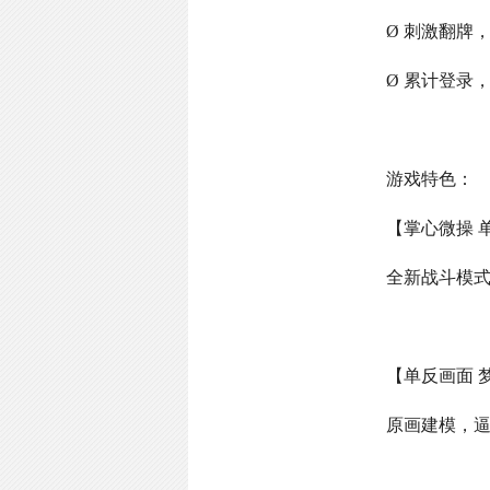
Ø 刺激翻牌
Ø 累计登录
游戏特色：
【掌心微操 
全新战斗模
【单反画面 
原画建模，