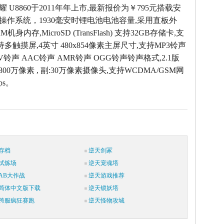
荣耀 U8860于2011年年上市,最新报价为￥795元搭载安
d 2.3操作系统，1930毫安时锂电池电池容量,采用直板外
AM机身内存,MicroSD (TransFlash) 支持32GB存储卡,支
持多触摸屏,4英寸 480x854像素主屏尺寸,支持MP3铃声
AV铃声 AAC铃声 AMR铃声 OGG铃声铃声格式,2.1版
800万像素 , 副:30万像素摄像头,支持WCDMA/GSM网
ps。
存档
逆天剑冢
试炼场
逆天宠魂塔
AB大作战
逆天游戏推荐
简体中文版下载
逆天锁妖塔
跨服疯狂赛跑
逆天怪物攻城