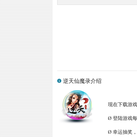
逆天仙魔录介绍
现在下载游
Ø 登陆游戏
Ø 幸运抽奖