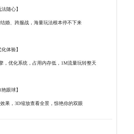
玩法随心】
、结婚、跨服战，海量玩法根本停不下来
优化体验】
擎，优化系统，占用内存低，
1M
流量玩转整天
惊艳眼球】
击效果，
3D
缩放查看全景，惊艳你的双眼