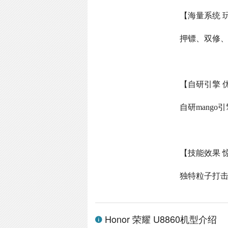
【海量系统 
押镖、双修
【自研引擎 
自研
mango
引
【技能效果 
独特粒子打
Honor 荣耀 U8860机型介绍