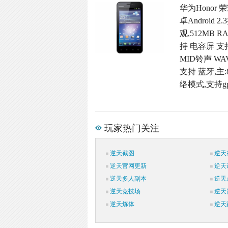
华为Honor 
卓Androi
观,512MB R
持 电容屏 支
MID铃声 W
支持 蓝牙,主:
络模式,支持g
玩家热门关注
逆天截图
逆天
逆天官网更新
逆天
逆天多人副本
逆天
逆天竞技场
逆天
逆天炼体
逆天