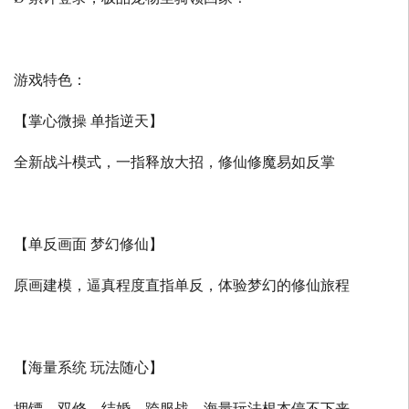
游戏特色：
【掌心微操 单指逆天】
全新战斗模式，一指释放大招，修仙修魔易如反掌
【单反画面 梦幻修仙】
原画建模，逼真程度直指单反，体验梦幻的修仙旅程
【海量系统 玩法随心】
押镖、双修、结婚、跨服战，海量玩法根本停不下来