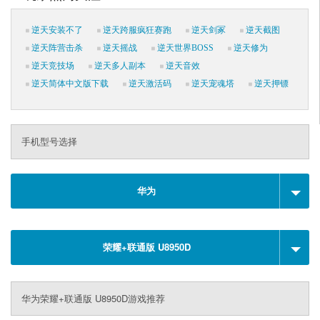
逆天安装不了
逆天跨服疯狂赛跑
逆天剑冢
逆天截图
逆天阵营击杀
逆天摇战
逆天世界BOSS
逆天修为
逆天竞技场
逆天多人副本
逆天音效
逆天简体中文版下载
逆天激活码
逆天宠魂塔
逆天押镖
手机型号选择
华为
荣耀+联通版 U8950D
华为荣耀+联通版 U8950D游戏推荐