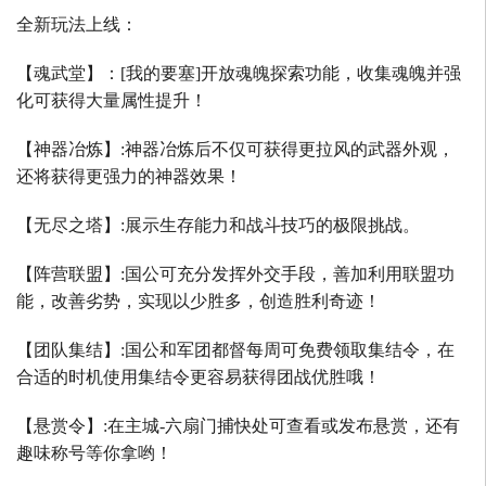
全新玩法上线：
【魂武堂】：
[
我的要塞
]
开放魂魄探索功能，收集魂魄并强
化可获得大量属性提升！
【神器冶炼】
:
神器冶炼后不仅可获得更拉风的武器外观，
还将获得更强力的神器效果！
【无尽之塔】
:
展示生存能力和战斗技巧的极限挑战。
【阵营联盟】
:
国公可充分发挥外交手段，善加利用联盟功
能，改善劣势，实现以少胜多，创造胜利奇迹！
【团队集结】
:
国公和军团都督每周可免费领取集结令，在
合适的时机使用集结令更容易获得团战优胜哦！
【悬赏令】
:
在主城
-
六扇门捕快处可查看或发布悬赏，还有
趣味称号等你拿哟！