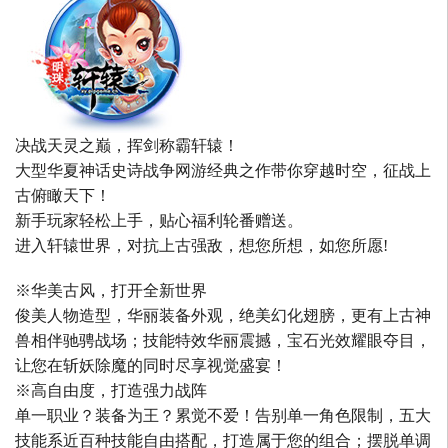
决战天灵之巅，挥剑称霸轩辕！
大型华夏神话史诗战争网游经典之作带你穿越时空，征战上
古俯瞰天下！
新手玩家轻松上手，贴心福利轮番赠送。
进入轩辕世界，对抗上古强敌，想您所想，如您所愿!
※华美古风，打开全新世界
俊美人物造型，华丽装备外观，绝美幻化翅膀，更有上古神
兽相伴驰骋战场；技能特效华丽震撼，宝石光效耀眼夺目，
让您在斩妖除魔的同时尽享视觉盛宴！
※高自由度，打造强力战阵
单一职业？装备为王？累觉不爱！告别单一角色限制，五大
技能系近百种技能自由搭配，打造属于您的组合；摆脱单调