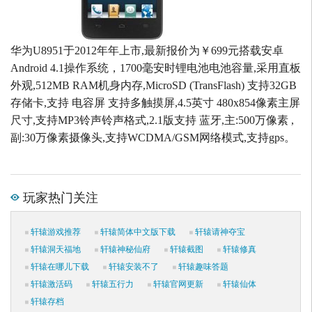
华为U8951于2012年年上市,最新报价为￥699元搭载安卓
Android 4.1操作系统，1700毫安时锂电池电池容量,采用直板
外观,512MB RAM机身内存,MicroSD (TransFlash) 支持32GB
存储卡,支持 电容屏 支持多触摸屏,4.5英寸 480x854像素主屏
尺寸,支持MP3铃声铃声格式,2.1版支持 蓝牙,主:500万像素 ,
副:30万像素摄像头,支持WCDMA/GSM网络模式,支持gps。
玩家热门关注
轩辕游戏推荐
轩辕简体中文版下载
轩辕请神夺宝
轩辕洞天福地
轩辕神秘仙府
轩辕截图
轩辕修真
轩辕在哪儿下载
轩辕安装不了
轩辕趣味答题
轩辕激活码
轩辕五行力
轩辕官网更新
轩辕仙体
轩辕存档