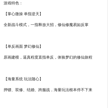
游戏特色：
【掌心微操 单指逆天】
全新战斗模式，一指释放大招，修仙修魔易如反掌
【单反画面 梦幻修仙】
原画建模，逼真程度直指单反，体验梦幻的修仙旅程
【海量系统 玩法随心】
押镖、双修、结婚、跨服战，海量玩法根本停不下来