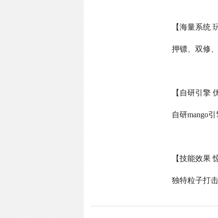
【海量系统 
押镖、双修
【自研引擎 
自研
mango
引
【技能效果 
独特粒子打