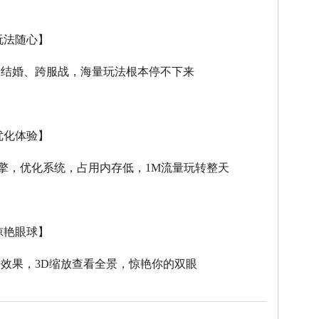
玩法随心】
、结婚、跨服战，海量玩法根本停不下来
优化体验】
擎，优化系统，占用内存低，
1M
流量玩转整天
惊艳眼球】
击效果，
3D
缩放查看全景，惊艳你的双眼