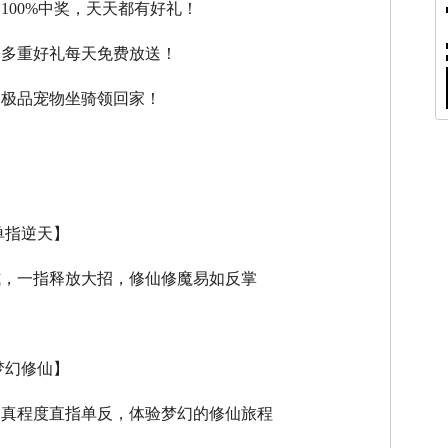
，100%中奖，天天都有好礼！
，多重好礼每天免费放送！
，极品宠物坐骑领回家！
单指逆天】
式，一指释放大招，修仙修魔易如反掌
梦幻修仙】
逼真程度直指单反，体验梦幻的修仙旅程