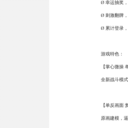
Ø 幸运抽奖
Ø 刺激翻牌
Ø 累计登录
游戏特色：
【掌心微操 
全新战斗模
【单反画面 
原画建模，