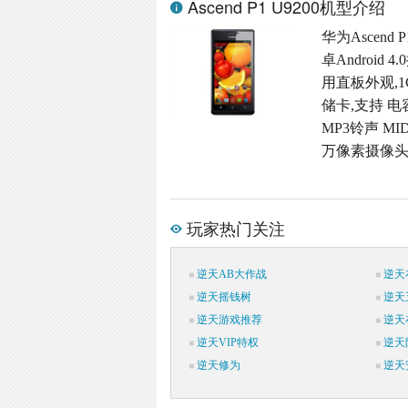
Ascend P1 U9200机型介绍
华为Ascend
卓Android
用直板外观,1GB
储卡,支持 电
MP3铃声 MI
万像素摄像头,
玩家热门关注
逆天AB大作战
逆天
逆天摇钱树
逆天
逆天游戏推荐
逆天
逆天VIP特权
逆天
逆天修为
逆天