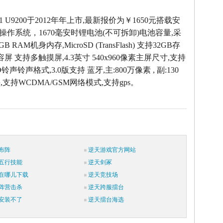
 P1 U9200于2012年年上市,最新报价为￥1650元搭载安
 4.0操作系统，1670毫安时锂电池(不可拆卸)电池容量,采
 RAM机身内存,MicroSD (TransFlash) 支持32GB存
容屏 支持多触摸屏,4.3英寸 540x960像素主屏尺寸,支持
D铃声铃声格式,3.0版支持 蓝牙,主:800万像素 , 副:130
支持WCDMA/GSM网络模式,支持gps。
布阵
逆天游戏官方网站
五行技能
逆天剑冢
在哪儿下载
逆天竞技场
阵营击杀
逆天跨服擂台
安装不了
逆天擂台海选