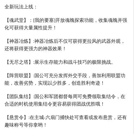
全新玩法上线：
【魂武堂】：
[
我的要塞
]
开放魂魄探索功能，收集魂魄并强
化可获得大量属性提升！
【神器冶炼】
:
神器冶炼后不仅可获得更拉风的武器外观，
还将获得更强力的神器效果！
【无尽之塔】
:
展示生存能力和战斗技巧的极限挑战。
【阵营联盟】
:
国公可充分发挥外交手段，善加利用联盟功
能，改善劣势，实现以少胜多，创造胜利奇迹！
【团队集结】
:
国公和军团都督每周可免费领取集结令，在
合适的时机使用集结令更容易获得团战优胜哦！
【悬赏令】
:
在主城
-
六扇门捕快处可查看或发布悬赏，还有
趣味称号等你拿哟！