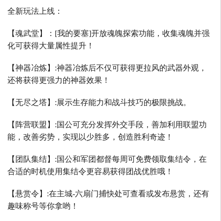
全新玩法上线：
【魂武堂】：
[
我的要塞
]
开放魂魄探索功能，收集魂魄并强
化可获得大量属性提升！
【神器冶炼】
:
神器冶炼后不仅可获得更拉风的武器外观，
还将获得更强力的神器效果！
【无尽之塔】
:
展示生存能力和战斗技巧的极限挑战。
【阵营联盟】
:
国公可充分发挥外交手段，善加利用联盟功
能，改善劣势，实现以少胜多，创造胜利奇迹！
【团队集结】
:
国公和军团都督每周可免费领取集结令，在
合适的时机使用集结令更容易获得团战优胜哦！
【悬赏令】
:
在主城
-
六扇门捕快处可查看或发布悬赏，还有
趣味称号等你拿哟！