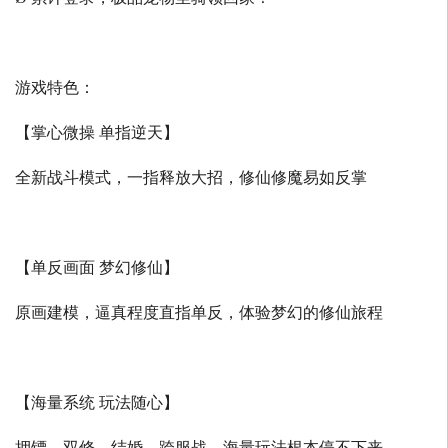
游戏特色：
【掌心微操 单指逆天】
全新战斗模式，一指释放大招，修仙修魔易如反掌
【单反画面 梦幻修仙】
原画建模，逼真程度直指单反，体验梦幻的修仙旅程
【海量系统 玩法随心】
押镖、双修、结婚、跨服战，海量玩法根本停不下来