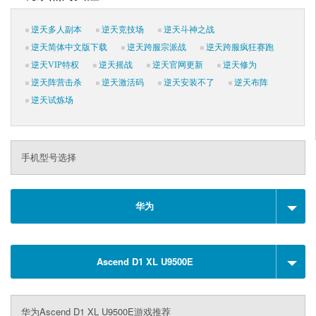
逆天多人副本
逆天竞技场
逆天斗神之战
逆天简体中文版下载
逆天跨服宗派战
逆天跨服疯狂赛跑
逆天VIP特权
逆天摇战
逆天官网更新
逆天修为
逆天阵营击杀
逆天激活码
逆天安装不了
逆天布阵
逆天试炼场
手机型号选择
华为
Ascend D1 XL U9500E
华为Ascend D1 XL U9500E游戏推荐