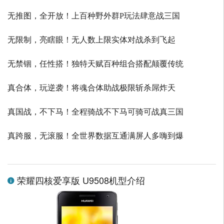
无推图，全开放！上百种野外群P玩法肆意战三国
无限制，亮瞎眼！无人数上限实体对战杀到飞起
无禁锢，任性搭！独特天赋百种组合搭配颠覆传统
真合体，玩逆袭！将魂合体助战极限斩杀屌炸天
真国战，不下马！全程骑战不下马可骑可战真三国
真跨服，无滚服！全世界数据互通满屏人多嗨到爆
荣耀四核爱享版 U9508机型介绍