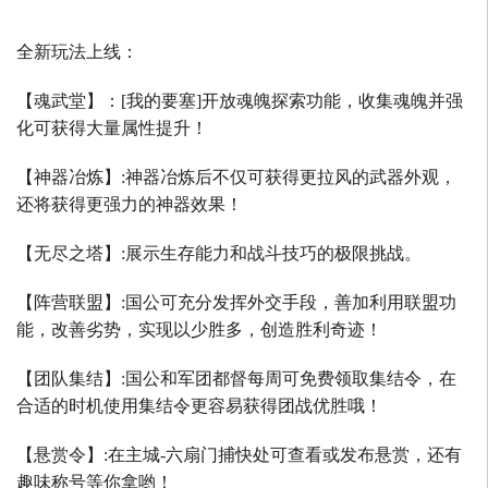
全新玩法上线：
【魂武堂】：
[
我的要塞
]
开放魂魄探索功能，收集魂魄并强
化可获得大量属性提升！
【神器冶炼】
:
神器冶炼后不仅可获得更拉风的武器外观，
还将获得更强力的神器效果！
【无尽之塔】
:
展示生存能力和战斗技巧的极限挑战。
【阵营联盟】
:
国公可充分发挥外交手段，善加利用联盟功
能，改善劣势，实现以少胜多，创造胜利奇迹！
【团队集结】
:
国公和军团都督每周可免费领取集结令，在
合适的时机使用集结令更容易获得团战优胜哦！
【悬赏令】
:
在主城
-
六扇门捕快处可查看或发布悬赏，还有
趣味称号等你拿哟！