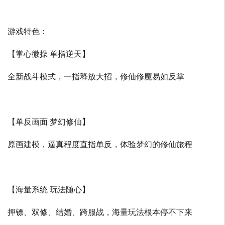
游戏特色：
【掌心微操 单指逆天】
全新战斗模式，一指释放大招，修仙修魔易如反掌
【单反画面 梦幻修仙】
原画建模，逼真程度直指单反，体验梦幻的修仙旅程
【海量系统 玩法随心】
押镖、双修、结婚、跨服战，海量玩法根本停不下来