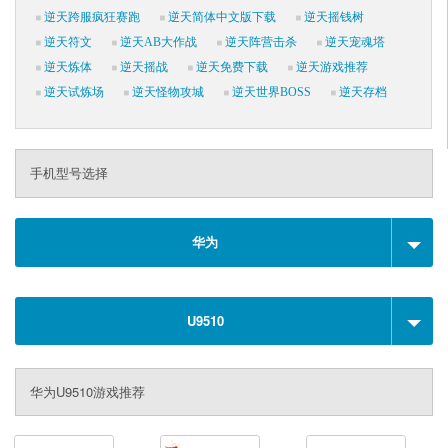
逆天跨服疯狂赛跑
逆天简体中文版下载
逆天摇钱树
逆天符文
逆天AB大作战
逆天阵营击杀
逆天宠魂塔
逆天炼体
逆天摇战
逆天免费下载
逆天游戏推荐
逆天试炼场
逆天怪物攻城
逆天世界BOSS
逆天存档
手机型号选择
华为
U9510
华为U9510游戏推荐