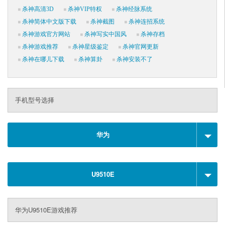
杀神高清3D
杀神VIP特权
杀神经脉系统
杀神简体中文版下载
杀神截图
杀神连招系统
杀神游戏官方网站
杀神写实中国风
杀神存档
杀神游戏推荐
杀神星级鉴定
杀神官网更新
杀神在哪儿下载
杀神算卦
杀神安装不了
手机型号选择
华为
U9510E
华为U9510E游戏推荐