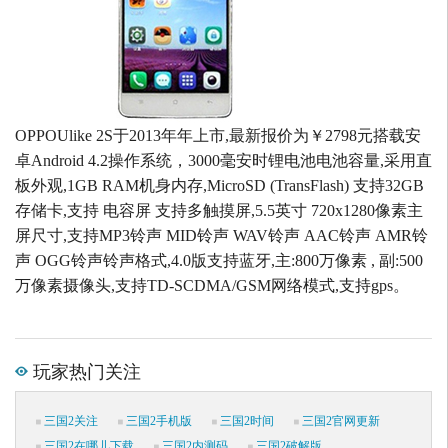
OPPOUlike 2S于2013年年上市,最新报价为￥2798元搭载安
卓Android 4.2操作系统，3000毫安时锂电池电池容量,采用直
板外观,1GB RAM机身内存,MicroSD (TransFlash) 支持32GB
存储卡,支持 电容屏 支持多触摸屏,5.5英寸 720x1280像素主
屏尺寸,支持MP3铃声 MID铃声 WAV铃声 AAC铃声 AMR铃
声 OGG铃声铃声格式,4.0版支持蓝牙,主:800万像素 , 副:500
万像素摄像头,支持TD-SCDMA/GSM网络模式,支持gps。
玩家热门关注
三国2关注
三国2手机版
三国2时间
三国2官网更新
三国2在哪儿下载
三国2内测码
三国2破解版