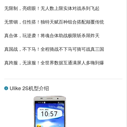
无限制，亮瞎眼！无人数上限实体对战杀到飞起
无禁锢，任性搭！独特天赋百种组合搭配颠覆传统
真合体，玩逆袭！将魂合体助战极限斩杀屌炸天
真国战，不下马！全程骑战不下马可骑可战真三国
真跨服，无滚服！全世界数据互通满屏人多嗨到爆
Ulike 2S机型介绍