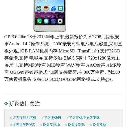
OPPOUlike 2S于2013年年上市,最新报价为￥2798元搭载安
卓Android 4.2操作系统，3000毫安时锂电池电池容量,采用直
板外观,1GB RAM机身内存,MicroSD (TransFlash) 支持32GB
存储卡,支持 电容屏 支持多触摸屏,5.5英寸 720x1280像素主
屏尺寸,支持MP3铃声 MID铃声 WAV铃声 AAC铃声 AMR铃
声 OGG铃声铃声格式,4.0版支持蓝牙,主:800万像素 , 副:500
万像素摄像头,支持TD-SCDMA/GSM网络模式,支持gps。
玩家热门关注
逆天在哪儿下载
逆天摇钱树
逆天简体中文版下载
逆天世界BOSS
逆天竞技场
逆天激活码
逆天双修