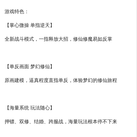
游戏特色：
【掌心微操 单指逆天】
全新战斗模式，一指释放大招，修仙修魔易如反掌
【单反画面 梦幻修仙】
原画建模，逼真程度直指单反，体验梦幻的修仙旅程
【海量系统 玩法随心】
押镖、双修、结婚、跨服战，海量玩法根本停不下来