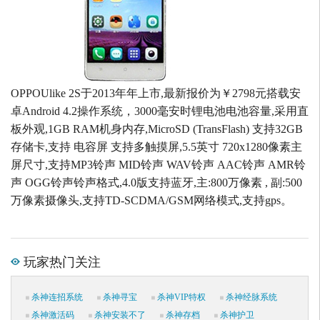
OPPOUlike 2S于2013年年上市,最新报价为￥2798元搭载安
卓Android 4.2操作系统，3000毫安时锂电池电池容量,采用直
板外观,1GB RAM机身内存,MicroSD (TransFlash) 支持32GB
存储卡,支持 电容屏 支持多触摸屏,5.5英寸 720x1280像素主
屏尺寸,支持MP3铃声 MID铃声 WAV铃声 AAC铃声 AMR铃
声 OGG铃声铃声格式,4.0版支持蓝牙,主:800万像素 , 副:500
万像素摄像头,支持TD-SCDMA/GSM网络模式,支持gps。
玩家热门关注
杀神连招系统
杀神寻宝
杀神VIP特权
杀神经脉系统
杀神激活码
杀神安装不了
杀神存档
杀神护卫