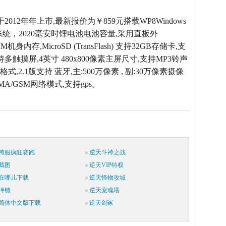
于2012年年上市,最新报价为￥859元搭载WP8Windows
操作系统，2020毫安时锂电池电池容量,采用直板外
AM机身内存,MicroSD (TransFlash) 支持32GB存储卡,支
持多触摸屏,4英寸 480x800像素主屏尺寸,支持MP3铃声
式,2.1版支持 蓝牙,主:500万像素 , 副:30万像素摄像
MA/GSM网络模式,支持gps。
跨服疯狂赛跑
逆天斗神之战
截图
逆天VIP特权
在哪儿下载
逆天怪物攻城
押镖
逆天宠魂塔
简体中文版下载
逆天剑冢