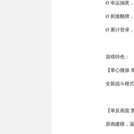
Ø 幸运抽奖
Ø 刺激翻牌
Ø 累计登录
游戏特色：
【掌心微操 
全新战斗模
【单反画面 
原画建模，