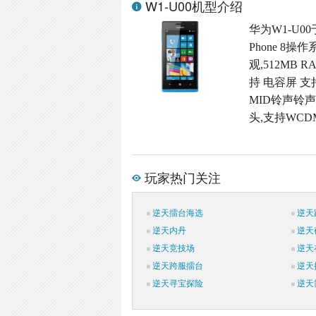
W1-U00机型介绍
华为W1-U00
Phone 8
观,512MB R
持 电容屏 支
MID铃声铃声格
头,支持WCD
玩家热门关注
逆天擂台海选
逆天
逆天内丹
逆天
逆天竞技场
逆天
逆天跨服擂台
逆天
逆天寻宝探险
逆天