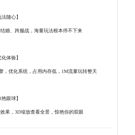
玩法随心】
、结婚、跨服战，海量玩法根本停不下来
优化体验】
擎，优化系统，占用内存低，
1M
流量玩转整天
惊艳眼球】
击效果，
3D
缩放查看全景，惊艳你的双眼