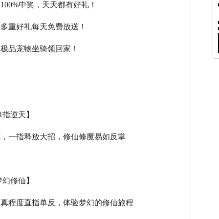
，100%中奖，天天都有好礼！
，多重好礼每天免费放送！
，极品宠物坐骑领回家！
单指逆天】
式，一指释放大招，修仙修魔易如反掌
梦幻修仙】
逼真程度直指单反，体验梦幻的修仙旅程