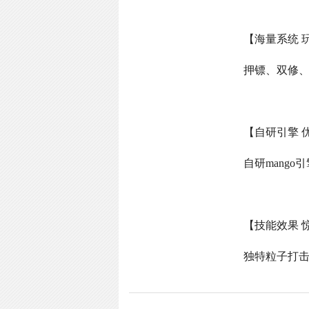
【海量系统 
押镖、双修
【自研引擎 
自研
mango
引
【技能效果 
独特粒子打