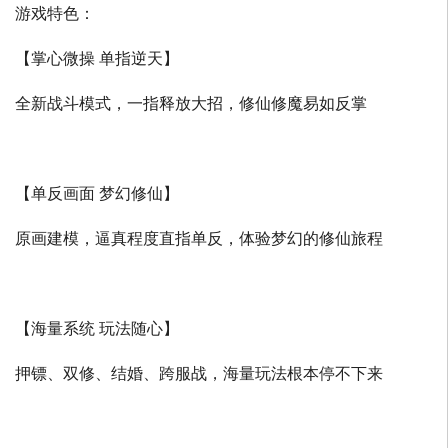
游戏特色：
【掌心微操 单指逆天】
全新战斗模式，一指释放大招，修仙修魔易如反掌
【单反画面 梦幻修仙】
原画建模，逼真程度直指单反，体验梦幻的修仙旅程
【海量系统 玩法随心】
押镖、双修、结婚、跨服战，海量玩法根本停不下来