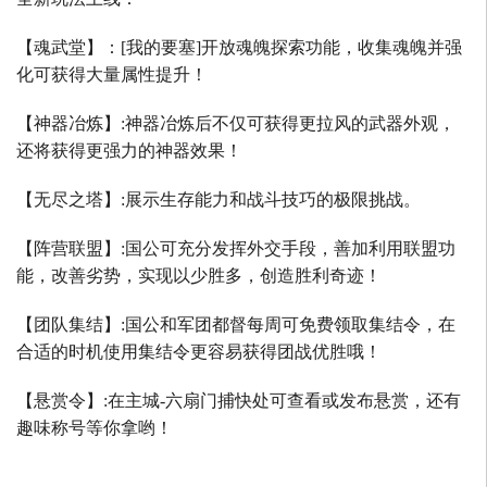
【魂武堂】：
[
我的要塞
]
开放魂魄探索功能，收集魂魄并强
化可获得大量属性提升！
【神器冶炼】
:
神器冶炼后不仅可获得更拉风的武器外观，
还将获得更强力的神器效果！
【无尽之塔】
:
展示生存能力和战斗技巧的极限挑战。
【阵营联盟】
:
国公可充分发挥外交手段，善加利用联盟功
能，改善劣势，实现以少胜多，创造胜利奇迹！
【团队集结】
:
国公和军团都督每周可免费领取集结令，在
合适的时机使用集结令更容易获得团战优胜哦！
【悬赏令】
:
在主城
-
六扇门捕快处可查看或发布悬赏，还有
趣味称号等你拿哟！