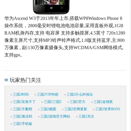
华为Ascend W3于2013年年上市,搭载WP8Windows Phone 8
操作系统，2800毫安时锂电池电池容量,采用直板外观,1GB
RAM机身内存,支持 电容屏 支持多触摸屏,4.5英寸 720x1280
像素主屏尺寸,支持MP3铃声铃声格式,1.0版支持蓝牙,主:800
万像素 , 副:130万像素摄像头,支持WCDMA/GSM网络模式,
支持gps。
玩家热门关注
三国2时间
三国2VIP特权
三国2什么时候出
三国2安装不了
三国2三国2
三国2官方
三国2金翎奖
三国2不删档
三国2截图
三国2官网更新
三国2世界BOSS
三国2激活码
三国2游戏官方网站
三国2关注
三国2手机版