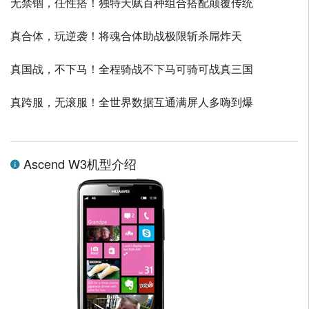
无禁锢，任性搭！独特天赋百种组合搭配颠覆传统
真合体，玩逆袭！将魂合体助战极限斩杀屌炸天
真国战，不下马！全程骑战不下马可骑可战真三国
真跨服，无滚服！全世界数据互通满屏人多嗨到爆
Ascend W3机型介绍