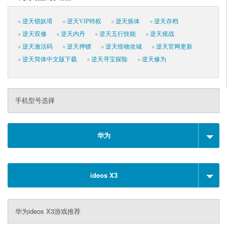
逆天锁妖塔
逆天VIP特权
逆天炼体
逆天存档
逆天双修
逆天内丹
逆天五行技能
逆天摇战
逆天激活码
逆天押镖
逆天怪物攻城
逆天官网更新
逆天简体中文版下载
逆天寻宝探险
逆天修为
手机型号选择
华为
ideos X3
华为ideos X3游戏推荐