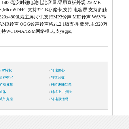
，1400毫安时锂电池电池容量,采用直板外观,256MB
,MicroSDHC 支持32GB存储卡,支持 电容屏 支持多触
 320x480像素主屏尺寸,支持MP3铃声 MID铃声 WAV铃
AMR铃声 OGG铃声铃声格式,2.1版支持 蓝牙,主:320万
持WCDMA/GSM网络模式,支持gps。
IP特权
轩辕修心
请神夺宝
轩辕音效
游戏推荐
轩辕趣味答题
仙体
轩辕上古狩猎
域外鬼窟
轩辕激活码