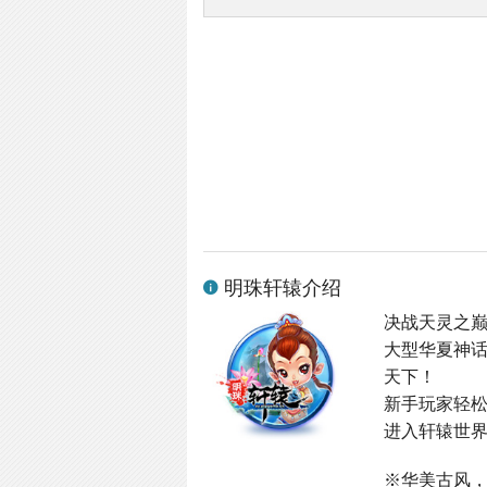
明珠轩辕介绍
决战天灵之
大型华夏神
天下！
新手玩家轻
进入轩辕世界
※华美古风