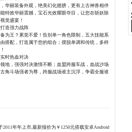
型，华丽装备外观，绝美幻化翅膀，更有上古神兽相伴
技能特效华丽震撼，宝石光效耀眼夺目，让您在斩妖除
享视觉盛宴！
，打造强力战阵
装备为王？累觉不爱！告别单一角色限制，五大技能系
自由搭配，打造属于您的组合；摆脱单调和传统，多样
力！
，实时热血对决
夺领地，强强对决激情不断；血盟跨服车战，血战沙场
上古角斗场强者为尊，跨服战场谁主沉浮，争霸全服谁
X3于2011年年上市,最新报价为￥1250元搭载安卓Android