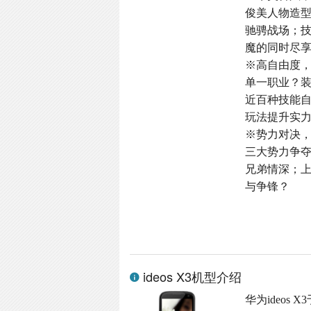
俊美人物造
驰骋战场；
魔的同时尽
※高自由度
单一职业？
近百种技能
玩法提升实
※势力对决
三大势力争
兄弟情深；
与争锋？
ideos X3机型介绍
华为ideos 