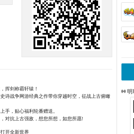
巅，挥剑称霸轩辕！
明
话史诗战争网游经典之作带你穿越时空，征战上古俯瞰
松上手，贴心福利轮番赠送。
，对抗上古强敌，想您所想，如您所愿!
，打开全新世界