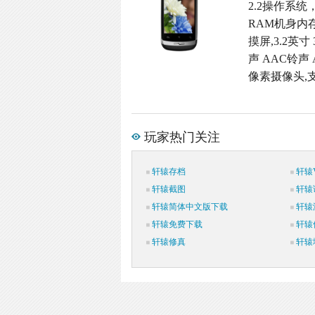
2.2操作系统
RAM机身内存
摸屏,3.2英寸
声 AAC铃声 
像素摄像头,支
玩家热门关注
轩辕存档
轩辕V
轩辕截图
轩辕
轩辕简体中文版下载
轩辕
轩辕免费下载
轩辕
轩辕修真
轩辕