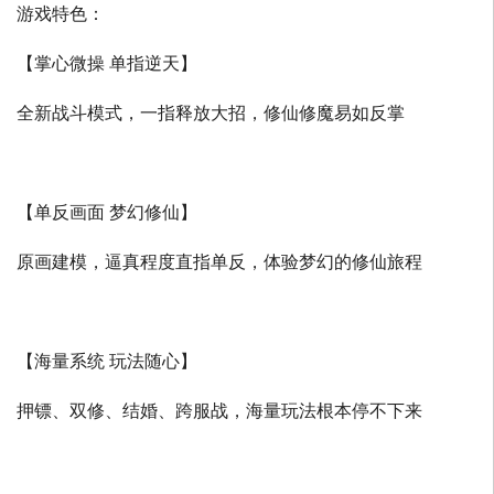
游戏特色：
【掌心微操 单指逆天】
全新战斗模式，一指释放大招，修仙修魔易如反掌
【单反画面 梦幻修仙】
原画建模，逼真程度直指单反，体验梦幻的修仙旅程
【海量系统 玩法随心】
押镖、双修、结婚、跨服战，海量玩法根本停不下来