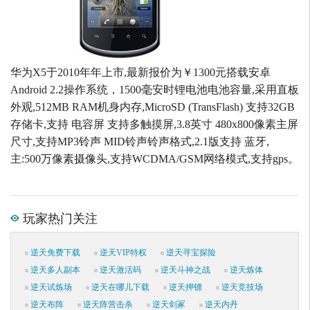
华为X5于2010年年上市,最新报价为￥1300元搭载安卓
Android 2.2操作系统，1500毫安时锂电池电池容量,采用直板
外观,512MB RAM机身内存,MicroSD (TransFlash) 支持32GB
存储卡,支持 电容屏 支持多触摸屏,3.8英寸 480x800像素主屏
尺寸,支持MP3铃声 MID铃声铃声格式,2.1版支持 蓝牙,
主:500万像素摄像头,支持WCDMA/GSM网络模式,支持gps。
玩家热门关注
逆天免费下载
逆天VIP特权
逆天寻宝探险
逆天多人副本
逆天激活码
逆天斗神之战
逆天炼体
逆天试炼场
逆天在哪儿下载
逆天押镖
逆天竞技场
逆天布阵
逆天阵营击杀
逆天剑冢
逆天内丹