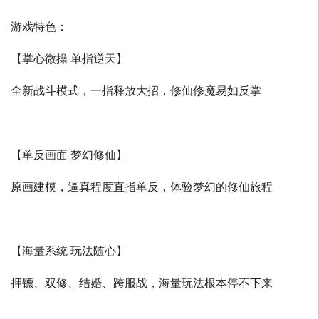
游戏特色：
【掌心微操 单指逆天】
全新战斗模式，一指释放大招，修仙修魔易如反掌
【单反画面 梦幻修仙】
原画建模，逼真程度直指单反，体验梦幻的修仙旅程
【海量系统 玩法随心】
押镖、双修、结婚、跨服战，海量玩法根本停不下来