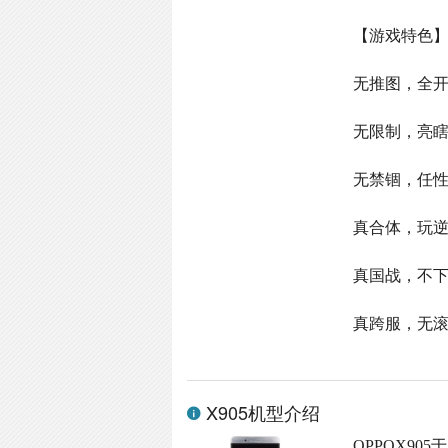
【游戏特色
无推图，全开
无限制，亮
无禁锢，任
真合体，玩
真国战，不
真跨服，无
X905机型介绍
OPPOX905