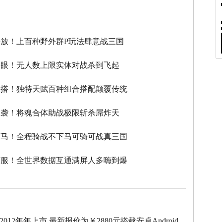
】
放！上百种野外群P玩法肆意战三国
瞎眼！无人数上限实体对战杀到飞起
性搭！独特天赋百种组合搭配颠覆传统
逆袭！将魂合体助战极限斩杀屌炸天
下马！全程骑战不下马可骑可战真三国
滚服！全世界数据互通满屏人多嗨到爆
于2012年年上市,最新报价为￥2880元搭载安卓Android