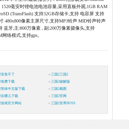
，1520毫安时锂电池电池容量,采用直板外观,1GB RAM
oSD (TransFlash) 支持32GB存储卡,支持 电容屏 支持
寸 480x800像素主屏尺寸,支持MP3铃声 MID铃声铃声
持 蓝牙,主:800万像素 , 副:200万像素摄像头,支持
SM网络模式,支持gps。
2安装不了
三国2三国2
2免费下载
三国2破解版
2简体中文版下载
三国2截图
2在哪儿下载
三国2官网
2游戏官方网站
三国2世界BOSS