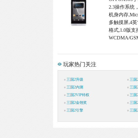
2.3操作系统
机身内存,Micr
多触摸屏,4英
格式,1.0版支
WCDMA/G
玩家热门关注
三国2升级
三国
三国2内测
三国
三国2VIP特权
三国
三国2金翎奖
三国
三国2引擎
三国