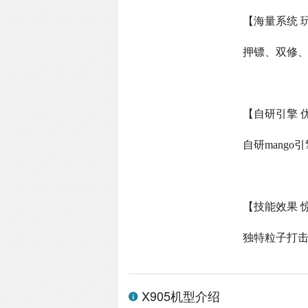
【海量系统 
押镖、双修
【自研引擎 
自研
mango
引
【技能效果 
独特粒子打
X905机型介绍