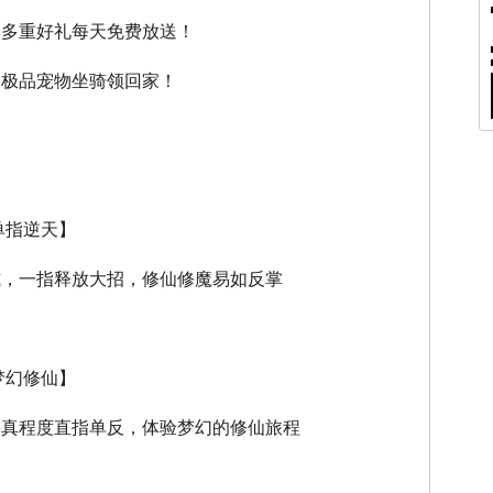
，多重好礼每天免费放送！
，极品宠物坐骑领回家！
单指逆天】
式，一指释放大招，修仙修魔易如反掌
梦幻修仙】
逼真程度直指单反，体验梦幻的修仙旅程