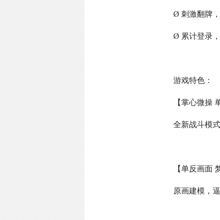
Ø 刺激翻牌
Ø 累计登录
游戏特色：
【掌心微操 
全新战斗模
【单反画面 
原画建模，