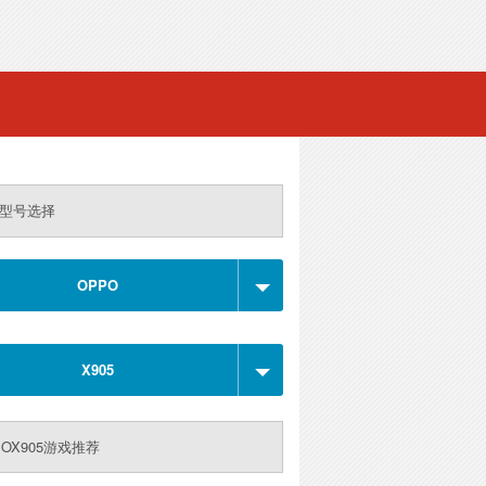
型号选择
OPPO
X905
POX905游戏推荐