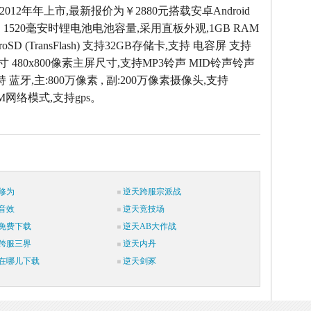
于2012年年上市,最新报价为￥2880元搭载安卓Android
，1520毫安时锂电池电池容量,采用直板外观,1GB RAM
oSD (TransFlash) 支持32GB存储卡,支持 电容屏 支持
寸 480x800像素主屏尺寸,支持MP3铃声 MID铃声铃声
持 蓝牙,主:800万像素 , 副:200万像素摄像头,支持
SM网络模式,支持gps。
修为
逆天跨服宗派战
音效
逆天竞技场
免费下载
逆天AB大作战
跨服三界
逆天内丹
在哪儿下载
逆天剑冢