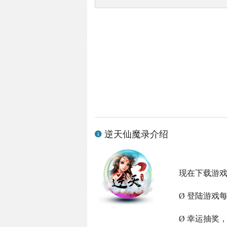
逆天仙魔录介绍
现在下载游
Ø 登陆游戏
Ø 幸运抽奖