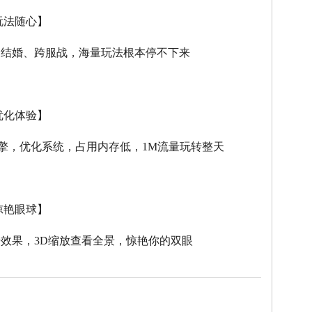
玩法随心】
、结婚、跨服战，海量玩法根本停不下来
优化体验】
擎，优化系统，占用内存低，
1M
流量玩转整天
惊艳眼球】
击效果，
3D
缩放查看全景，惊艳你的双眼