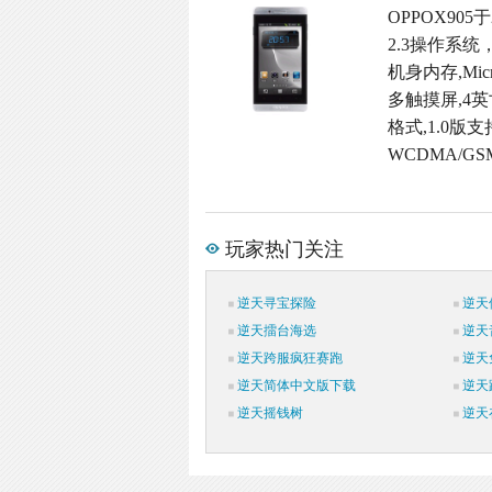
OPPOX905
2.3操作系统
机身内存,Micr
多触摸屏,4英
格式,1.0版支
WCDMA/G
玩家热门关注
逆天寻宝探险
逆天
逆天擂台海选
逆天
逆天跨服疯狂赛跑
逆天
逆天简体中文版下载
逆天
逆天摇钱树
逆天