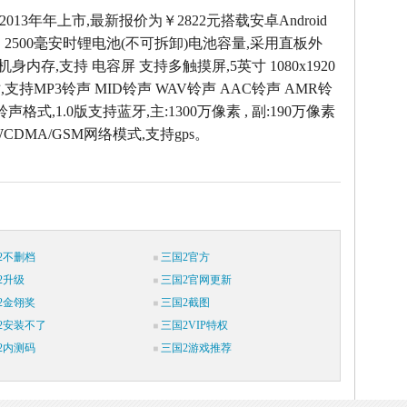
于2013年年上市,最新报价为￥2822元搭载安卓Android
，2500毫安时锂电池(不可拆卸)电池容量,采用直板外
M机身内存,支持 电容屏 支持多触摸屏,5英寸 1080x1920
支持MP3铃声 MID铃声 WAV铃声 AAC铃声 AMR铃
声格式,1.0版支持蓝牙,主:1300万像素 , 副:190万像素
CDMA/GSM网络模式,支持gps。
2不删档
三国2官方
2升级
三国2官网更新
2金翎奖
三国2截图
2安装不了
三国2VIP特权
2内测码
三国2游戏推荐