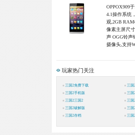
OPPOX909
4.1操作系统
观,2GB RA
像素主屏尺寸,
声 OGG铃声铃
摄像头,支持W
玩家热门关注
三国2免费下载
三国
三国2手机版
三国
三国2三国2
三国
三国2破解版
三国
三国2存档
三国