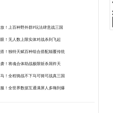
】
放！上百种野外群P玩法肆意战三国
瞎眼！无人数上限实体对战杀到飞起
性搭！独特天赋百种组合搭配颠覆传统
逆袭！将魂合体助战极限斩杀屌炸天
下马！全程骑战不下马可骑可战真三国
滚服！全世界数据互通满屏人多嗨到爆