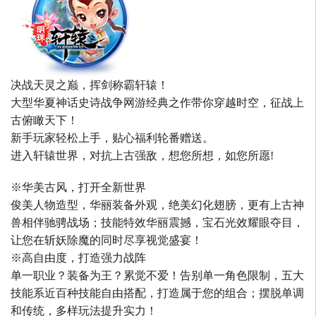
决战天灵之巅，挥剑称霸轩辕！
大型华夏神话史诗战争网游经典之作带你穿越时空，征战上
古俯瞰天下！
新手玩家轻松上手，贴心福利轮番赠送。
进入轩辕世界，对抗上古强敌，想您所想，如您所愿!
※华美古风，打开全新世界
俊美人物造型，华丽装备外观，绝美幻化翅膀，更有上古神
兽相伴驰骋战场；技能特效华丽震撼，宝石光效耀眼夺目，
让您在斩妖除魔的同时尽享视觉盛宴！
※高自由度，打造强力战阵
单一职业？装备为王？累觉不爱！告别单一角色限制，五大
技能系近百种技能自由搭配，打造属于您的组合；摆脱单调
和传统，多样玩法提升实力！