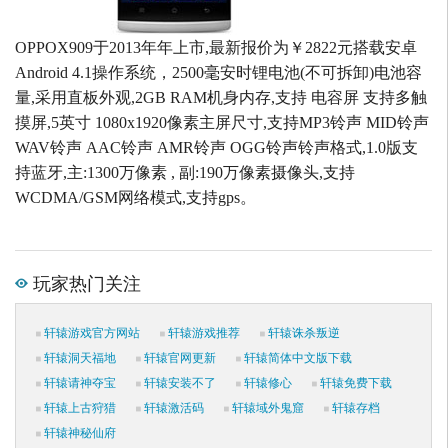
OPPOX909于2013年年上市,最新报价为￥2822元搭载安卓
Android 4.1操作系统，2500毫安时锂电池(不可拆卸)电池容
量,采用直板外观,2GB RAM机身内存,支持 电容屏 支持多触
摸屏,5英寸 1080x1920像素主屏尺寸,支持MP3铃声 MID铃声
WAV铃声 AAC铃声 AMR铃声 OGG铃声铃声格式,1.0版支
持蓝牙,主:1300万像素 , 副:190万像素摄像头,支持
WCDMA/GSM网络模式,支持gps。
玩家热门关注
轩辕游戏官方网站
轩辕游戏推荐
轩辕诛杀叛逆
轩辕洞天福地
轩辕官网更新
轩辕简体中文版下载
轩辕请神夺宝
轩辕安装不了
轩辕修心
轩辕免费下载
轩辕上古狩猎
轩辕激活码
轩辕域外鬼窟
轩辕存档
轩辕神秘仙府