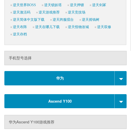
逆天世界BOSS
逆天锁妖塔
逆天押镖
逆天剑冢
逆天激活码
逆天游戏推荐
逆天竞技场
逆天简体中文版下载
逆天跨服擂台
逆天摇钱树
逆天布阵
逆天在哪儿下载
逆天怪物攻城
逆天双修
逆天存档
手机型号选择
华为
Ascend Y100
华为Ascend Y100游戏推荐