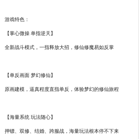
游戏特色：
【掌心微操 单指逆天】
全新战斗模式，一指释放大招，修仙修魔易如反掌
【单反画面 梦幻修仙】
原画建模，逼真程度直指单反，体验梦幻的修仙旅程
【海量系统 玩法随心】
押镖、双修、结婚、跨服战，海量玩法根本停不下来