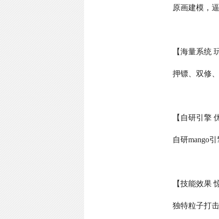
原画建模，
【海量系统 
押镖、双修
【自研引擎 
自研
mango
引
【技能效果 
独特粒子打