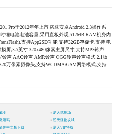
Y201 Pro于2012年年上市,搭载安卓Android 2.3操作系
安时锂电池电池容量,采用直板外观,512MB RAM机身内
 (TransFlash),支持App2SD功能 支持32GB存储卡,支持 电
摸屏,3.5英寸 320x480像素主屏尺寸,支持MP3铃声
AV铃声 AAC铃声 AMR铃声 OGG铃声铃声格式,2.1版
:320万像素摄像头,支持WCDMA/GSM网络模式,支持
截图
逆天试炼场
激活码
逆天怪物攻城
简体中文版下载
逆天VIP特权