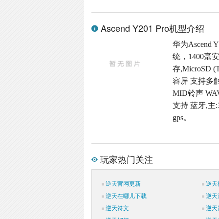
Ascend Y201 Pro机型介绍
华为Ascend 
统，1400毫
存,MicroSD
容屏 支持多触
MID铃声 W
支持 蓝牙,主
gps。
玩家热门关注
逆天官网更新
逆天
逆天在哪儿下载
逆天
逆天符文
逆天