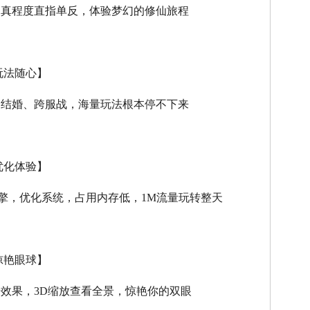
逼真程度直指单反，体验梦幻的修仙旅程
玩法随心】
、结婚、跨服战，海量玩法根本停不下来
优化体验】
擎，优化系统，占用内存低，
1M
流量玩转整天
惊艳眼球】
击效果，
3D
缩放查看全景，惊艳你的双眼