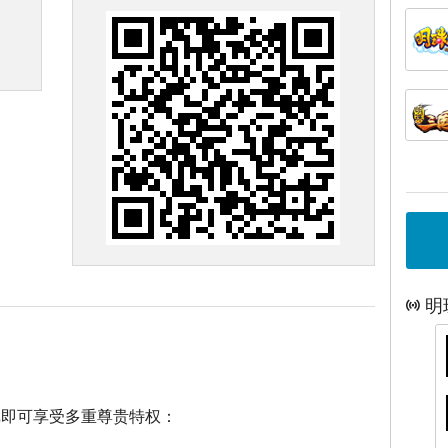
明
戏即可享受多重尊贵特权：