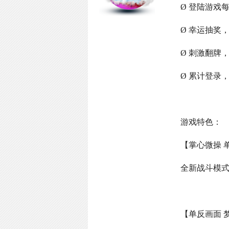
Ø 登陆游戏
Ø 幸运抽奖
Ø 刺激翻牌
Ø 累计登录
游戏特色：
【掌心微操 
全新战斗模
【单反画面 