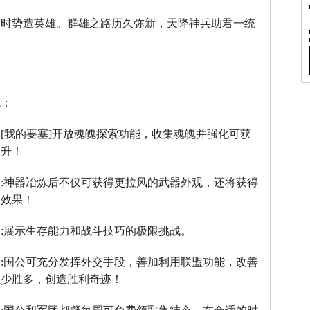
，时势造英雄。群雄之路历久弥新，天降神兵助君一统
线：
：
[
我的要塞
]
开放魂魄探索功能，收集魂魄并强化可获
提升！
】
:
神器冶炼后不仅可获得更拉风的武器外观，还将获得
器效果！
】
:
展示生存能力和战斗技巧的极限挑战。
】
:
国公可充分发挥外交手段，善加利用联盟功能，改善
以少胜多，创造胜利奇迹！