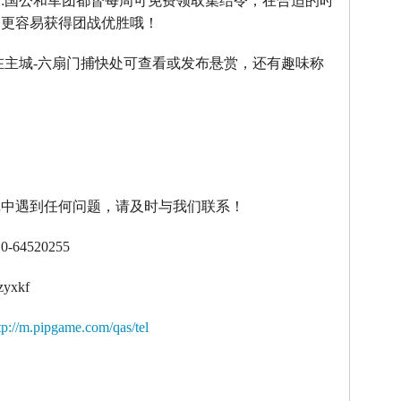
】
:
国公和军团都督每周可免费领取集结令，在合适的时
令更容易获得团战优胜哦！
在主城
-
六扇门捕快处可查看或发布悬赏，还有趣味称
！
戏中遇到任何问题，请及时与我们联系！
10-64520255
zyxkf
tp://m.pipgame.com/qas/tel