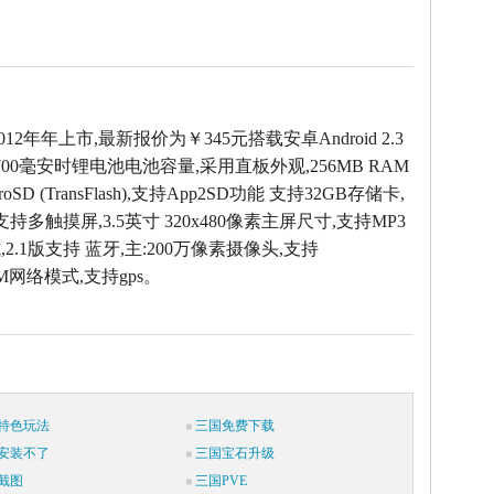
012年年上市,最新报价为￥345元搭载安卓Android 2.3
00毫安时锂电池电池容量,采用直板外观,256MB RAM
oSD (TransFlash),支持App2SD功能 支持32GB存储卡,
支持多触摸屏,3.5英寸 320x480像素主屏尺寸,支持MP3
2.1版支持 蓝牙,主:200万像素摄像头,支持
SM网络模式,支持gps。
特色玩法
三国免费下载
安装不了
三国宝石升级
截图
三国PVE