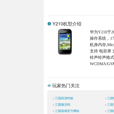
Y210机型介绍
华为Y210于2
操作系统，17
机身内存,Micr
支持 电容屏 
铃声铃声格式,
WCDMA/G
玩家热门关注
三国高清特效
三国
三国激活码
三国
三国游戏官方网站
三国