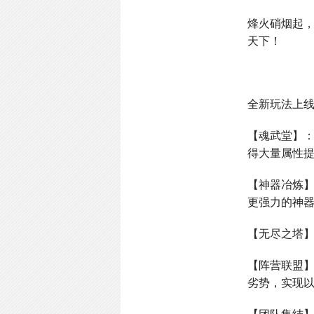
烽火硝烟起
天下！
全新玩法上
【魂武堂】
得大量属性
【神器冶炼
更强力的神
【无尽之塔
【阵营联盟
劣势，实现