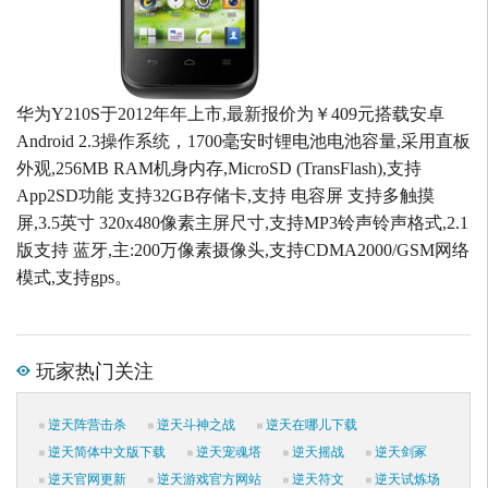
华为Y210S于2012年年上市,最新报价为￥409元搭载安卓
Android 2.3操作系统，1700毫安时锂电池电池容量,采用直板
外观,256MB RAM机身内存,MicroSD (TransFlash),支持
App2SD功能 支持32GB存储卡,支持 电容屏 支持多触摸
屏,3.5英寸 320x480像素主屏尺寸,支持MP3铃声铃声格式,2.1
版支持 蓝牙,主:200万像素摄像头,支持CDMA2000/GSM网络
模式,支持gps。
玩家热门关注
逆天阵营击杀
逆天斗神之战
逆天在哪儿下载
逆天简体中文版下载
逆天宠魂塔
逆天摇战
逆天剑冢
逆天官网更新
逆天游戏官方网站
逆天符文
逆天试炼场