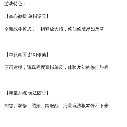
游戏特色：
【掌心微操 单指逆天】
全新战斗模式，一指释放大招，修仙修魔易如反掌
【单反画面 梦幻修仙】
原画建模，逼真程度直指单反，体验梦幻的修仙旅程
【海量系统 玩法随心】
押镖、双修、结婚、跨服战，海量玩法根本停不下来