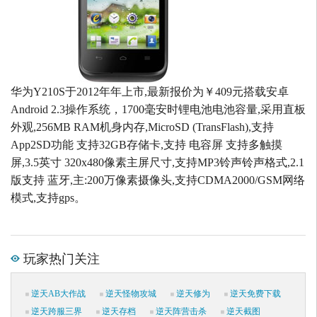
华为Y210S于2012年年上市,最新报价为￥409元搭载安卓
Android 2.3操作系统，1700毫安时锂电池电池容量,采用直板
外观,256MB RAM机身内存,MicroSD (TransFlash),支持
App2SD功能 支持32GB存储卡,支持 电容屏 支持多触摸
屏,3.5英寸 320x480像素主屏尺寸,支持MP3铃声铃声格式,2.1
版支持 蓝牙,主:200万像素摄像头,支持CDMA2000/GSM网络
模式,支持gps。
玩家热门关注
逆天AB大作战
逆天怪物攻城
逆天修为
逆天免费下载
逆天跨服三界
逆天存档
逆天阵营击杀
逆天截图