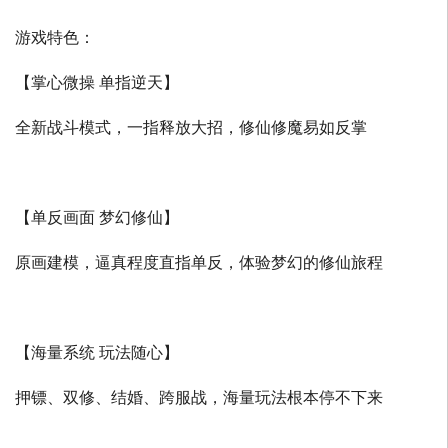
游戏特色：
【掌心微操 单指逆天】
全新战斗模式，一指释放大招，修仙修魔易如反掌
【单反画面 梦幻修仙】
原画建模，逼真程度直指单反，体验梦幻的修仙旅程
【海量系统 玩法随心】
押镖、双修、结婚、跨服战，海量玩法根本停不下来