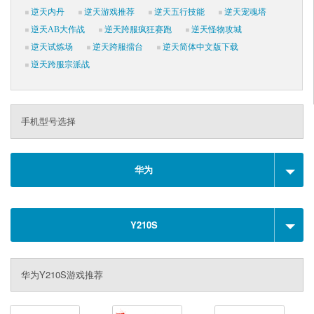
逆天内丹
逆天游戏推荐
逆天五行技能
逆天宠魂塔
逆天AB大作战
逆天跨服疯狂赛跑
逆天怪物攻城
逆天试炼场
逆天跨服擂台
逆天简体中文版下载
逆天跨服宗派战
手机型号选择
华为
Y210S
华为Y210S游戏推荐