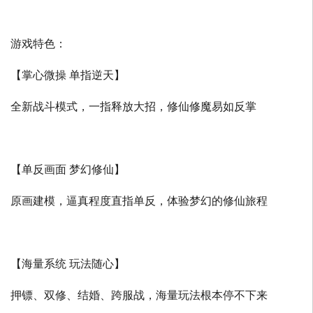
游戏特色：
【掌心微操 单指逆天】
全新战斗模式，一指释放大招，修仙修魔易如反掌
【单反画面 梦幻修仙】
原画建模，逼真程度直指单反，体验梦幻的修仙旅程
【海量系统 玩法随心】
押镖、双修、结婚、跨服战，海量玩法根本停不下来