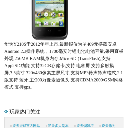
华为Y210S于2012年年上市,最新报价为￥409元搭载安卓
Android 2.3操作系统，1700毫安时锂电池电池容量,采用直板
外观,256MB RAM机身内存,MicroSD (TransFlash),支持
App2SD功能 支持32GB存储卡,支持 电容屏 支持多触摸
屏,3.5英寸 320x480像素主屏尺寸,支持MP3铃声铃声格式,2.1
版支持 蓝牙,主:200万像素摄像头,支持CDMA2000/GSM网络
模式,支持gps。
玩家热门关注
逆天游戏官方网站
逆天多人副本
逆天锁妖塔
逆天修为