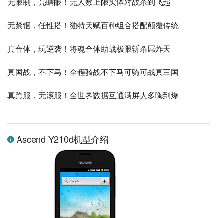
无限制，亮瞎眼！无人数上限实体对战杀到飞起
无禁锢，任性搭！独特天赋百种组合搭配颠覆传统
真合体，玩逆袭！将魂合体助战极限斩杀屌炸天
真国战，不下马！全程骑战不下马可骑可战真三国
真跨服，无滚服！全世界数据互通满屏人多嗨到爆
Ascend Y210d机型介绍