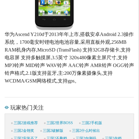
华为Ascend Y210d于2013年年上市,搭载安卓Android 2.3操作
系统，1700毫安时锂电池电池容量,采用直板外观,256MB
RAM机身内存,MicroSD (TransFlash) 支持32GB存储卡,支持
电容屏 支持多触摸屏,3.5英寸 320x480像素主屏尺寸,支持
MP3铃声 MID铃声 WAV铃声 AAC铃声 AMR铃声 OGG铃声
铃声格式,2.1版支持蓝牙,主:200万像素摄像头,支持
WCDMA/GSM网络模式,支持gps。
玩家热门关注
三国2游戏推荐
三国2世界BOSS
三国2手机版
三国2金翎奖
三国2破解版
三国2什么时候出
三国2安装不了
三国2不删档
三国2内测码
三国2存档