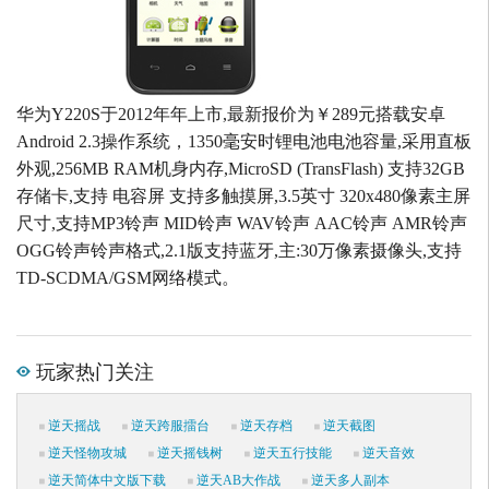
华为Y220S于2012年年上市,最新报价为￥289元搭载安卓
Android 2.3操作系统，1350毫安时锂电池电池容量,采用直板
外观,256MB RAM机身内存,MicroSD (TransFlash) 支持32GB
存储卡,支持 电容屏 支持多触摸屏,3.5英寸 320x480像素主屏
尺寸,支持MP3铃声 MID铃声 WAV铃声 AAC铃声 AMR铃声
OGG铃声铃声格式,2.1版支持蓝牙,主:30万像素摄像头,支持
TD-SCDMA/GSM网络模式。
玩家热门关注
逆天摇战
逆天跨服擂台
逆天存档
逆天截图
逆天怪物攻城
逆天摇钱树
逆天五行技能
逆天音效
逆天简体中文版下载
逆天AB大作战
逆天多人副本