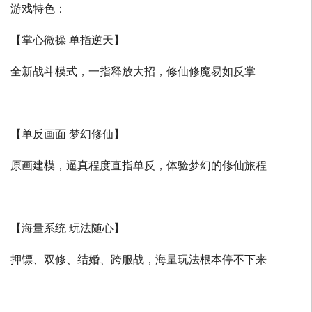
游戏特色：
【掌心微操 单指逆天】
全新战斗模式，一指释放大招，修仙修魔易如反掌
【单反画面 梦幻修仙】
原画建模，逼真程度直指单反，体验梦幻的修仙旅程
【海量系统 玩法随心】
押镖、双修、结婚、跨服战，海量玩法根本停不下来