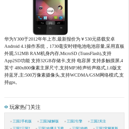
华为Y300于2012年年上市,最新报价为￥530元搭载安卓
Android 4.1操作系统，1730毫安时锂电池电池容量,采用直板
外观,512MB RAM机身内存,MicroSD (TransFlash),支持
App2SD功能 支持32GB存储卡,支持 电容屏 支持多触摸屏,4
英寸 480x800像素主屏尺寸,支持MP3铃声铃声格式,1.0版支
持蓝牙,主:500万像素摄像头,支持WCDMA/GSM网络模式,支
持gps。
玩家热门关注
三国2手机版
三国2破解版
三国2引擎
三国2关注
三国2三国2
三国2在哪儿下载
三国2存档
三国2官网更新