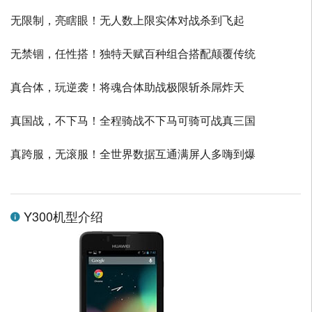
无限制，亮瞎眼！无人数上限实体对战杀到飞起
无禁锢，任性搭！独特天赋百种组合搭配颠覆传统
真合体，玩逆袭！将魂合体助战极限斩杀屌炸天
真国战，不下马！全程骑战不下马可骑可战真三国
真跨服，无滚服！全世界数据互通满屏人多嗨到爆
Y300机型介绍