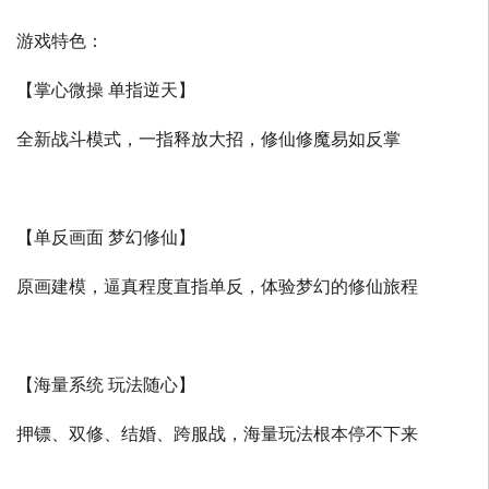
游戏特色：
【掌心微操 单指逆天】
全新战斗模式，一指释放大招，修仙修魔易如反掌
【单反画面 梦幻修仙】
原画建模，逼真程度直指单反，体验梦幻的修仙旅程
【海量系统 玩法随心】
押镖、双修、结婚、跨服战，海量玩法根本停不下来