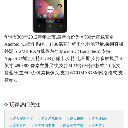
华为Y300于2012年年上市,最新报价为￥530元搭载安卓
Android 4.1操作系统，1730毫安时锂电池电池容量,采用直板
外观,512MB RAM机身内存,MicroSD (TransFlash),支持
App2SD功能 支持32GB存储卡,支持 电容屏 支持多触摸屏,4
英寸 480x800像素主屏尺寸,支持MP3铃声铃声格式,1.0版支
持蓝牙,主:500万像素摄像头,支持WCDMA/GSM网络模式,支
持gps。
玩家热门关注
逆天安装不了
逆天游戏推荐
逆天布阵
逆天摇钱树
逆天存档
逆天官网更新
逆天免费下载
逆天符文